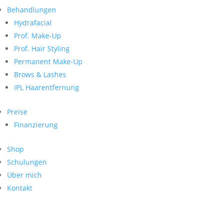
Neueste Kommentare
nach:
Behandlungen
Archiv
Hydrafacial
Kategorien
Prof. Make-Up
Prof. Hair Styling
Keine Kategorien
Meta
Permanent Make-Up
Brows & Lashes
Anmelden
Feed der Einträge
IPL Haarentfernung
Kommentar-Feed
WordPress.org
Preise
Search
Finanzierung
Suche
Archive
nach:
Shop
Kontakt
Schulungen
Impressum
Über mich
Datenschutz
Kontakt
© Hanadi Beauty