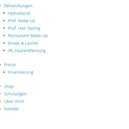
Neueste Kommentare
nach:
Behandlungen
Archiv
Hydrafacial
Kategorien
Prof. Make-Up
Prof. Hair Styling
Keine Kategorien
Meta
Permanent Make-Up
Brows & Lashes
Anmelden
Feed der Einträge
IPL Haarentfernung
Kommentar-Feed
WordPress.org
Preise
Search
Finanzierung
Suche
Archive
nach:
Shop
Kontakt
Schulungen
Impressum
Über mich
Datenschutz
Kontakt
© Hanadi Beauty