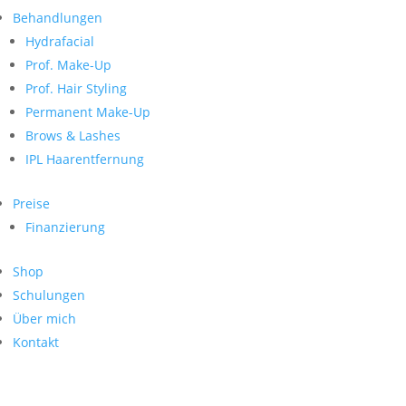
Neueste Kommentare
nach:
Behandlungen
Archiv
Hydrafacial
Kategorien
Prof. Make-Up
Prof. Hair Styling
Keine Kategorien
Meta
Permanent Make-Up
Brows & Lashes
Anmelden
Feed der Einträge
IPL Haarentfernung
Kommentar-Feed
WordPress.org
Preise
Search
Finanzierung
Suche
Archive
nach:
Shop
Kontakt
Schulungen
Impressum
Über mich
Datenschutz
Kontakt
© Hanadi Beauty