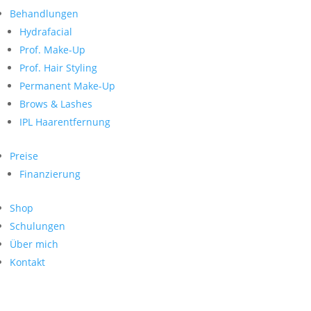
Neueste Kommentare
nach:
Behandlungen
Archiv
Hydrafacial
Kategorien
Prof. Make-Up
Prof. Hair Styling
Keine Kategorien
Meta
Permanent Make-Up
Brows & Lashes
Anmelden
Feed der Einträge
IPL Haarentfernung
Kommentar-Feed
WordPress.org
Preise
Search
Finanzierung
Suche
Archive
nach:
Shop
Kontakt
Schulungen
Impressum
Über mich
Datenschutz
Kontakt
© Hanadi Beauty