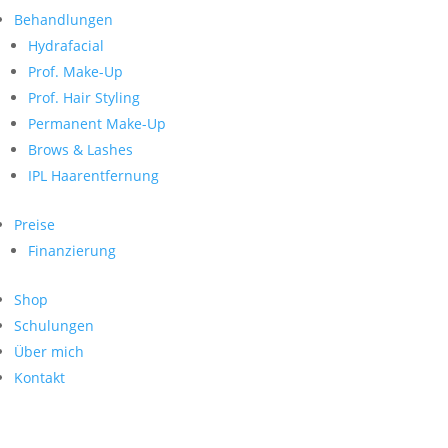
Neueste Kommentare
nach:
Behandlungen
Archiv
Hydrafacial
Kategorien
Prof. Make-Up
Prof. Hair Styling
Keine Kategorien
Meta
Permanent Make-Up
Brows & Lashes
Anmelden
Feed der Einträge
IPL Haarentfernung
Kommentar-Feed
WordPress.org
Preise
Search
Finanzierung
Suche
Archive
nach:
Shop
Kontakt
Schulungen
Impressum
Über mich
Datenschutz
Kontakt
© Hanadi Beauty