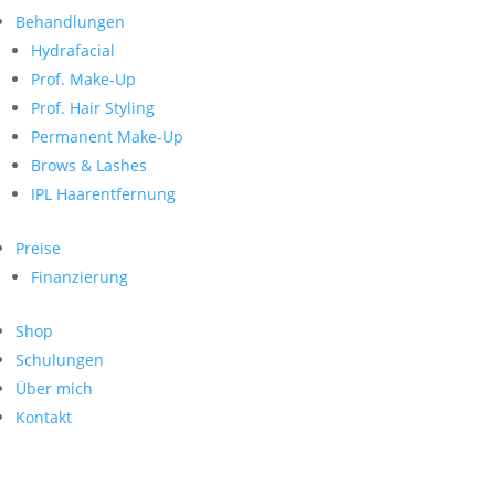
Neueste Kommentare
nach:
Behandlungen
Archiv
Hydrafacial
Kategorien
Prof. Make-Up
Prof. Hair Styling
Keine Kategorien
Meta
Permanent Make-Up
Brows & Lashes
Anmelden
Feed der Einträge
IPL Haarentfernung
Kommentar-Feed
WordPress.org
Preise
Search
Finanzierung
Suche
Archive
nach:
Shop
Kontakt
Schulungen
Impressum
Über mich
Datenschutz
Kontakt
© Hanadi Beauty