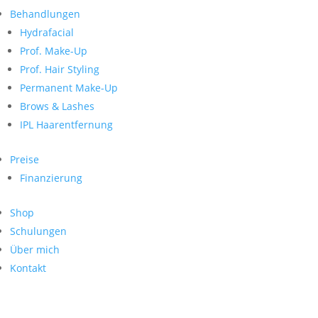
Neueste Kommentare
nach:
Behandlungen
Archiv
Hydrafacial
Kategorien
Prof. Make-Up
Prof. Hair Styling
Keine Kategorien
Meta
Permanent Make-Up
Brows & Lashes
Anmelden
Feed der Einträge
IPL Haarentfernung
Kommentar-Feed
WordPress.org
Preise
Search
Finanzierung
Suche
Archive
nach:
Shop
Kontakt
Schulungen
Impressum
Über mich
Datenschutz
Kontakt
© Hanadi Beauty