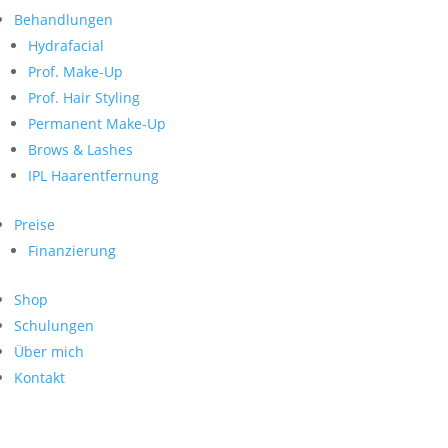
Neueste Kommentare
nach:
Behandlungen
Archiv
Hydrafacial
Kategorien
Prof. Make-Up
Prof. Hair Styling
Keine Kategorien
Meta
Permanent Make-Up
Brows & Lashes
Anmelden
Feed der Einträge
IPL Haarentfernung
Kommentar-Feed
WordPress.org
Preise
Search
Finanzierung
Suche
Archive
nach:
Shop
Kontakt
Schulungen
Impressum
Über mich
Datenschutz
Kontakt
© Hanadi Beauty