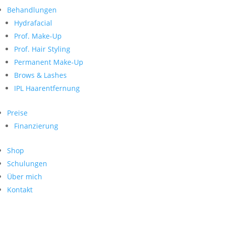
Neueste Kommentare
nach:
Behandlungen
Archiv
Hydrafacial
Kategorien
Prof. Make-Up
Prof. Hair Styling
Keine Kategorien
Meta
Permanent Make-Up
Brows & Lashes
Anmelden
Feed der Einträge
IPL Haarentfernung
Kommentar-Feed
WordPress.org
Preise
Search
Finanzierung
Suche
Archive
nach:
Shop
Kontakt
Schulungen
Impressum
Über mich
Datenschutz
Kontakt
© Hanadi Beauty