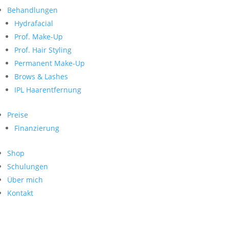
Neueste Kommentare
nach:
Behandlungen
Archiv
Hydrafacial
Kategorien
Prof. Make-Up
Prof. Hair Styling
Keine Kategorien
Meta
Permanent Make-Up
Brows & Lashes
Anmelden
Feed der Einträge
IPL Haarentfernung
Kommentar-Feed
WordPress.org
Preise
Search
Finanzierung
Suche
Archive
nach:
Shop
Kontakt
Schulungen
Impressum
Über mich
Datenschutz
Kontakt
© Hanadi Beauty