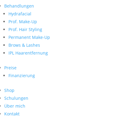
Neueste Kommentare
nach:
Behandlungen
Archiv
Hydrafacial
Kategorien
Prof. Make-Up
Prof. Hair Styling
Keine Kategorien
Meta
Permanent Make-Up
Brows & Lashes
Anmelden
Feed der Einträge
IPL Haarentfernung
Kommentar-Feed
WordPress.org
Preise
Search
Finanzierung
Suche
Archive
nach:
Shop
Kontakt
Schulungen
Impressum
Über mich
Datenschutz
Kontakt
© Hanadi Beauty