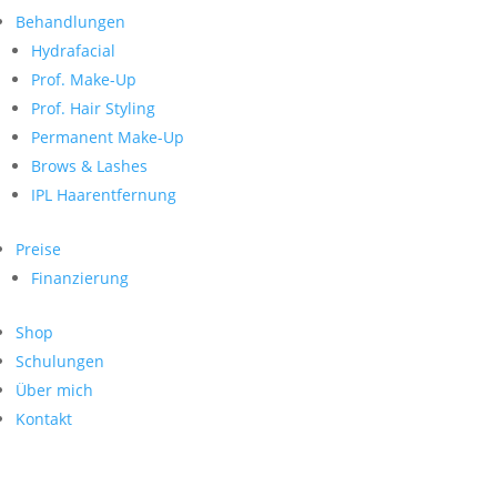
Neueste Kommentare
nach:
Behandlungen
Archiv
Hydrafacial
Kategorien
Prof. Make-Up
Prof. Hair Styling
Keine Kategorien
Meta
Permanent Make-Up
Brows & Lashes
Anmelden
Feed der Einträge
IPL Haarentfernung
Kommentar-Feed
WordPress.org
Preise
Search
Finanzierung
Suche
Archive
nach:
Shop
Kontakt
Schulungen
Impressum
Über mich
Datenschutz
Kontakt
© Hanadi Beauty