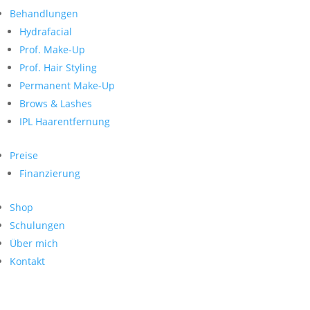
Neueste Kommentare
nach:
Behandlungen
Archiv
Hydrafacial
Kategorien
Prof. Make-Up
Prof. Hair Styling
Keine Kategorien
Meta
Permanent Make-Up
Brows & Lashes
Anmelden
Feed der Einträge
IPL Haarentfernung
Kommentar-Feed
WordPress.org
Preise
Search
Finanzierung
Suche
Archive
nach:
Shop
Kontakt
Schulungen
Impressum
Über mich
Datenschutz
Kontakt
© Hanadi Beauty