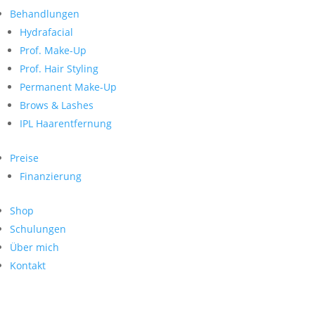
Neueste Kommentare
nach:
Behandlungen
Archiv
Hydrafacial
Kategorien
Prof. Make-Up
Prof. Hair Styling
Keine Kategorien
Meta
Permanent Make-Up
Brows & Lashes
Anmelden
Feed der Einträge
IPL Haarentfernung
Kommentar-Feed
WordPress.org
Preise
Search
Finanzierung
Suche
Archive
nach:
Shop
Kontakt
Schulungen
Impressum
Über mich
Datenschutz
Kontakt
© Hanadi Beauty