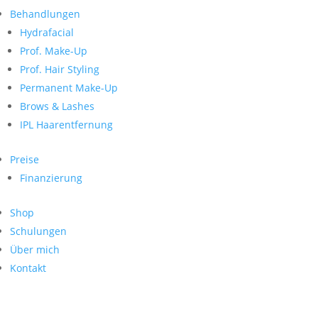
Neueste Kommentare
nach:
Behandlungen
Archiv
Hydrafacial
Kategorien
Prof. Make-Up
Prof. Hair Styling
Keine Kategorien
Meta
Permanent Make-Up
Brows & Lashes
Anmelden
Feed der Einträge
IPL Haarentfernung
Kommentar-Feed
WordPress.org
Preise
Search
Finanzierung
Suche
Archive
nach:
Shop
Kontakt
Schulungen
Impressum
Über mich
Datenschutz
Kontakt
© Hanadi Beauty