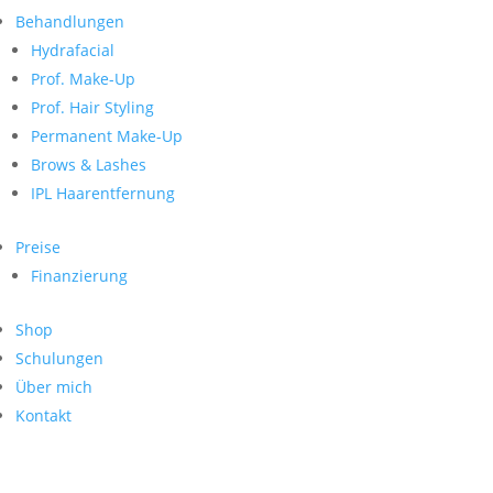
Neueste Kommentare
nach:
Behandlungen
Archiv
Hydrafacial
Kategorien
Prof. Make-Up
Prof. Hair Styling
Keine Kategorien
Meta
Permanent Make-Up
Brows & Lashes
Anmelden
Feed der Einträge
IPL Haarentfernung
Kommentar-Feed
WordPress.org
Preise
Search
Finanzierung
Suche
Archive
nach:
Shop
Kontakt
Schulungen
Impressum
Über mich
Datenschutz
Kontakt
© Hanadi Beauty