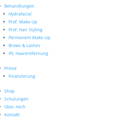
Neueste Kommentare
nach:
Behandlungen
Archiv
Hydrafacial
Kategorien
Prof. Make-Up
Prof. Hair Styling
Keine Kategorien
Meta
Permanent Make-Up
Brows & Lashes
Anmelden
Feed der Einträge
IPL Haarentfernung
Kommentar-Feed
WordPress.org
Preise
Search
Finanzierung
Suche
Archive
nach:
Shop
Kontakt
Schulungen
Impressum
Über mich
Datenschutz
Kontakt
© Hanadi Beauty