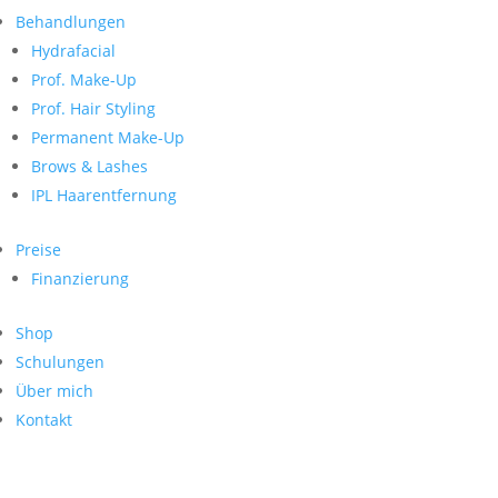
Neueste Kommentare
nach:
Behandlungen
Archiv
Hydrafacial
Kategorien
Prof. Make-Up
Prof. Hair Styling
Keine Kategorien
Meta
Permanent Make-Up
Brows & Lashes
Anmelden
Feed der Einträge
IPL Haarentfernung
Kommentar-Feed
WordPress.org
Preise
Search
Finanzierung
Suche
Archive
nach:
Shop
Kontakt
Schulungen
Impressum
Über mich
Datenschutz
Kontakt
© Hanadi Beauty