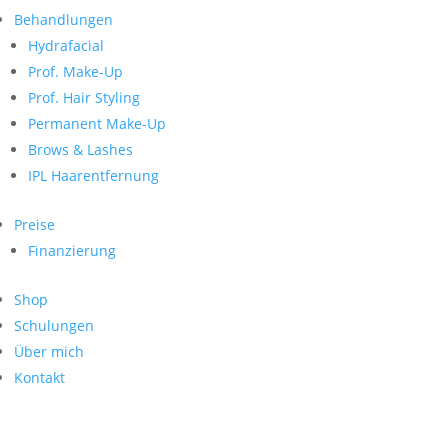
Neueste Kommentare
nach:
Behandlungen
Archiv
Hydrafacial
Kategorien
Prof. Make-Up
Prof. Hair Styling
Keine Kategorien
Meta
Permanent Make-Up
Brows & Lashes
Anmelden
Feed der Einträge
IPL Haarentfernung
Kommentar-Feed
WordPress.org
Preise
Search
Finanzierung
Suche
Archive
nach:
Shop
Kontakt
Schulungen
Impressum
Über mich
Datenschutz
Kontakt
© Hanadi Beauty