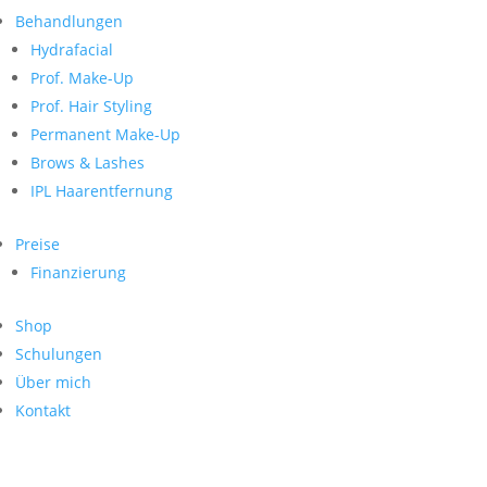
Neueste Kommentare
nach:
Behandlungen
Archiv
Hydrafacial
Kategorien
Prof. Make-Up
Prof. Hair Styling
Keine Kategorien
Meta
Permanent Make-Up
Brows & Lashes
Anmelden
Feed der Einträge
IPL Haarentfernung
Kommentar-Feed
WordPress.org
Preise
Search
Finanzierung
Suche
Archive
nach:
Shop
Kontakt
Schulungen
Impressum
Über mich
Datenschutz
Kontakt
© Hanadi Beauty