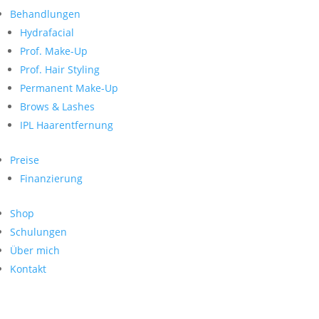
Neueste Kommentare
nach:
Behandlungen
Archiv
Hydrafacial
Kategorien
Prof. Make-Up
Prof. Hair Styling
Keine Kategorien
Meta
Permanent Make-Up
Brows & Lashes
Anmelden
Feed der Einträge
IPL Haarentfernung
Kommentar-Feed
WordPress.org
Preise
Search
Finanzierung
Suche
Archive
nach:
Shop
Kontakt
Schulungen
Impressum
Über mich
Datenschutz
Kontakt
© Hanadi Beauty