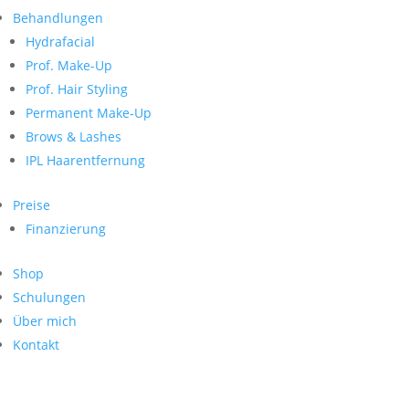
Neueste Kommentare
nach:
Behandlungen
Archiv
Hydrafacial
Kategorien
Prof. Make-Up
Prof. Hair Styling
Keine Kategorien
Meta
Permanent Make-Up
Brows & Lashes
Anmelden
Feed der Einträge
IPL Haarentfernung
Kommentar-Feed
WordPress.org
Preise
Search
Finanzierung
Suche
Archive
nach:
Shop
Kontakt
Schulungen
Impressum
Über mich
Datenschutz
Kontakt
© Hanadi Beauty