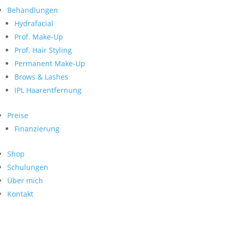
Neueste Kommentare
nach:
Behandlungen
Archiv
Hydrafacial
Kategorien
Prof. Make-Up
Prof. Hair Styling
Keine Kategorien
Meta
Permanent Make-Up
Brows & Lashes
Anmelden
Feed der Einträge
IPL Haarentfernung
Kommentar-Feed
WordPress.org
Preise
Search
Finanzierung
Suche
Archive
nach:
Shop
Kontakt
Schulungen
Impressum
Über mich
Datenschutz
Kontakt
© Hanadi Beauty