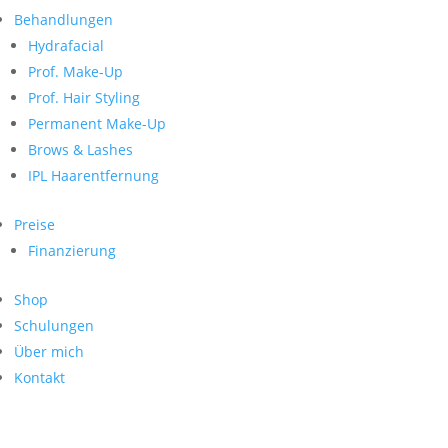
Neueste Kommentare
nach:
Behandlungen
Archiv
Hydrafacial
Kategorien
Prof. Make-Up
Prof. Hair Styling
Keine Kategorien
Meta
Permanent Make-Up
Brows & Lashes
Anmelden
Feed der Einträge
IPL Haarentfernung
Kommentar-Feed
WordPress.org
Preise
Search
Finanzierung
Suche
Archive
nach:
Shop
Kontakt
Schulungen
Impressum
Über mich
Datenschutz
Kontakt
© Hanadi Beauty