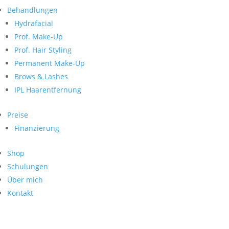
Neueste Kommentare
nach:
Behandlungen
Archiv
Hydrafacial
Kategorien
Prof. Make-Up
Prof. Hair Styling
Keine Kategorien
Meta
Permanent Make-Up
Brows & Lashes
Anmelden
Feed der Einträge
IPL Haarentfernung
Kommentar-Feed
WordPress.org
Preise
Search
Finanzierung
Suche
Archive
nach:
Shop
Kontakt
Schulungen
Impressum
Über mich
Datenschutz
Kontakt
© Hanadi Beauty