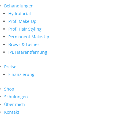
Neueste Kommentare
nach:
Behandlungen
Archiv
Hydrafacial
Kategorien
Prof. Make-Up
Prof. Hair Styling
Keine Kategorien
Meta
Permanent Make-Up
Brows & Lashes
Anmelden
Feed der Einträge
IPL Haarentfernung
Kommentar-Feed
WordPress.org
Preise
Search
Finanzierung
Suche
Archive
nach:
Shop
Kontakt
Schulungen
Impressum
Über mich
Datenschutz
Kontakt
© Hanadi Beauty