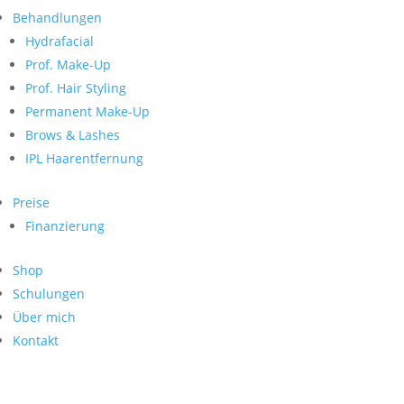
Neueste Kommentare
nach:
Behandlungen
Archiv
Hydrafacial
Kategorien
Prof. Make-Up
Prof. Hair Styling
Keine Kategorien
Meta
Permanent Make-Up
Brows & Lashes
Anmelden
Feed der Einträge
IPL Haarentfernung
Kommentar-Feed
WordPress.org
Preise
Search
Finanzierung
Suche
Archive
nach:
Shop
Kontakt
Schulungen
Impressum
Über mich
Datenschutz
Kontakt
© Hanadi Beauty