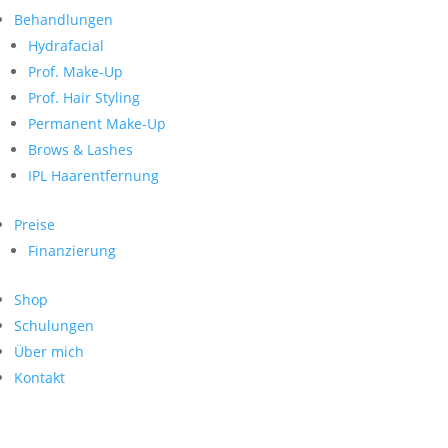
Neueste Kommentare
nach:
Behandlungen
Archiv
Hydrafacial
Kategorien
Prof. Make-Up
Prof. Hair Styling
Keine Kategorien
Meta
Permanent Make-Up
Brows & Lashes
Anmelden
Feed der Einträge
IPL Haarentfernung
Kommentar-Feed
WordPress.org
Preise
Search
Finanzierung
Suche
Archive
nach:
Shop
Kontakt
Schulungen
Impressum
Über mich
Datenschutz
Kontakt
© Hanadi Beauty