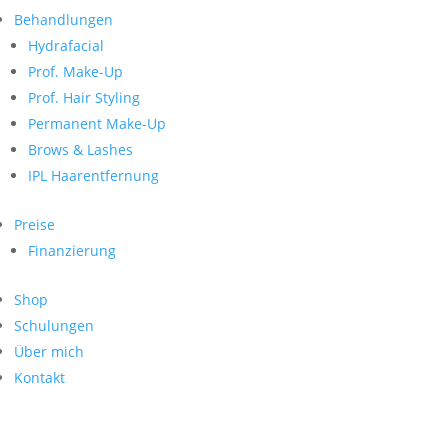
Neueste Kommentare
nach:
Behandlungen
Archiv
Hydrafacial
Kategorien
Prof. Make-Up
Prof. Hair Styling
Keine Kategorien
Meta
Permanent Make-Up
Brows & Lashes
Anmelden
Feed der Einträge
IPL Haarentfernung
Kommentar-Feed
WordPress.org
Preise
Search
Finanzierung
Suche
Archive
nach:
Shop
Kontakt
Schulungen
Impressum
Über mich
Datenschutz
Kontakt
© Hanadi Beauty