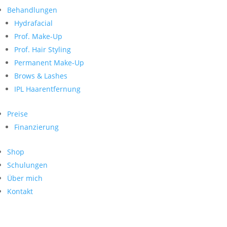
Neueste Kommentare
nach:
Behandlungen
Archiv
Hydrafacial
Kategorien
Prof. Make-Up
Prof. Hair Styling
Keine Kategorien
Meta
Permanent Make-Up
Brows & Lashes
Anmelden
Feed der Einträge
IPL Haarentfernung
Kommentar-Feed
WordPress.org
Preise
Search
Finanzierung
Suche
Archive
nach:
Shop
Kontakt
Schulungen
Impressum
Über mich
Datenschutz
Kontakt
© Hanadi Beauty