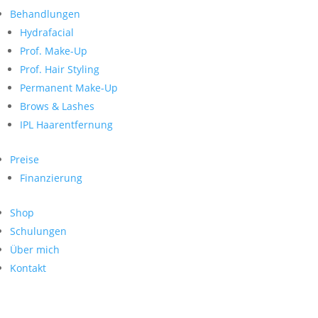
Neueste Kommentare
nach:
Behandlungen
Archiv
Hydrafacial
Kategorien
Prof. Make-Up
Prof. Hair Styling
Keine Kategorien
Meta
Permanent Make-Up
Brows & Lashes
Anmelden
Feed der Einträge
IPL Haarentfernung
Kommentar-Feed
WordPress.org
Preise
Search
Finanzierung
Suche
Archive
nach:
Shop
Kontakt
Schulungen
Impressum
Über mich
Datenschutz
Kontakt
© Hanadi Beauty