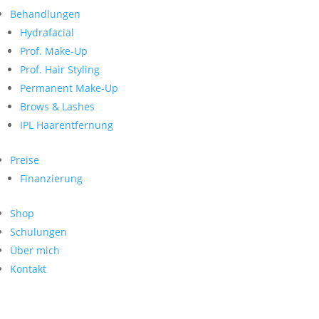
Neueste Kommentare
nach:
Behandlungen
Archiv
Hydrafacial
Kategorien
Prof. Make-Up
Prof. Hair Styling
Keine Kategorien
Meta
Permanent Make-Up
Brows & Lashes
Anmelden
Feed der Einträge
IPL Haarentfernung
Kommentar-Feed
WordPress.org
Preise
Search
Finanzierung
Suche
Archive
nach:
Shop
Kontakt
Schulungen
Impressum
Über mich
Datenschutz
Kontakt
© Hanadi Beauty