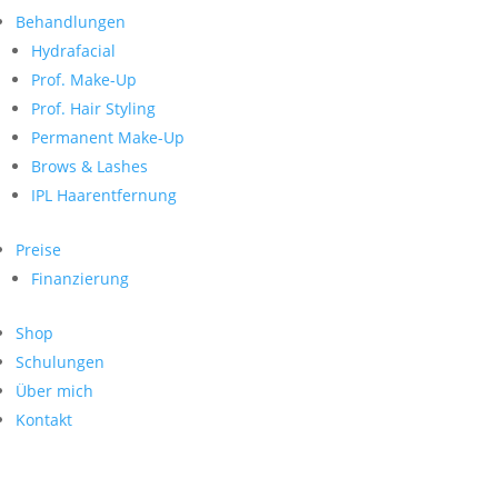
Neueste Kommentare
nach:
Behandlungen
Archiv
Hydrafacial
Kategorien
Prof. Make-Up
Prof. Hair Styling
Keine Kategorien
Meta
Permanent Make-Up
Brows & Lashes
Anmelden
Feed der Einträge
IPL Haarentfernung
Kommentar-Feed
WordPress.org
Preise
Search
Finanzierung
Suche
Archive
nach:
Shop
Kontakt
Schulungen
Impressum
Über mich
Datenschutz
Kontakt
© Hanadi Beauty