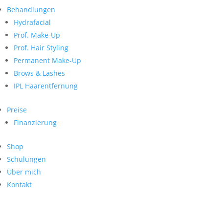
Neueste Kommentare
nach:
Behandlungen
Archiv
Hydrafacial
Kategorien
Prof. Make-Up
Prof. Hair Styling
Keine Kategorien
Meta
Permanent Make-Up
Brows & Lashes
Anmelden
Feed der Einträge
IPL Haarentfernung
Kommentar-Feed
WordPress.org
Preise
Search
Finanzierung
Suche
Archive
nach:
Shop
Kontakt
Schulungen
Impressum
Über mich
Datenschutz
Kontakt
© Hanadi Beauty