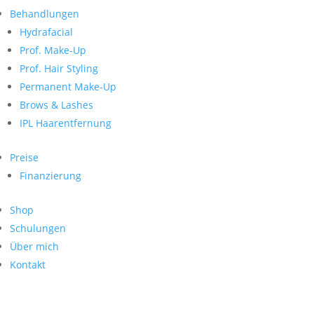
Neueste Kommentare
nach:
Behandlungen
Archiv
Hydrafacial
Kategorien
Prof. Make-Up
Prof. Hair Styling
Keine Kategorien
Meta
Permanent Make-Up
Brows & Lashes
Anmelden
Feed der Einträge
IPL Haarentfernung
Kommentar-Feed
WordPress.org
Preise
Search
Finanzierung
Suche
Archive
nach:
Shop
Kontakt
Schulungen
Impressum
Über mich
Datenschutz
Kontakt
© Hanadi Beauty