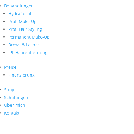
Neueste Kommentare
nach:
Behandlungen
Archiv
Hydrafacial
Kategorien
Prof. Make-Up
Prof. Hair Styling
Keine Kategorien
Meta
Permanent Make-Up
Brows & Lashes
Anmelden
Feed der Einträge
IPL Haarentfernung
Kommentar-Feed
WordPress.org
Preise
Search
Finanzierung
Suche
Archive
nach:
Shop
Kontakt
Schulungen
Impressum
Über mich
Datenschutz
Kontakt
© Hanadi Beauty