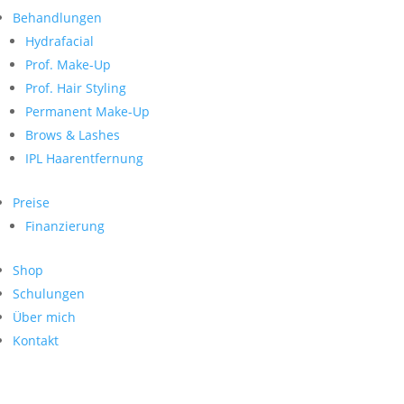
Neueste Kommentare
nach:
Behandlungen
Archiv
Hydrafacial
Kategorien
Prof. Make-Up
Prof. Hair Styling
Keine Kategorien
Meta
Permanent Make-Up
Brows & Lashes
Anmelden
Feed der Einträge
IPL Haarentfernung
Kommentar-Feed
WordPress.org
Preise
Search
Finanzierung
Suche
Archive
nach:
Shop
Kontakt
Schulungen
Impressum
Über mich
Datenschutz
Kontakt
© Hanadi Beauty