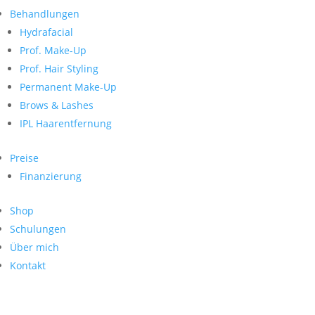
Neueste Kommentare
nach:
Behandlungen
Archiv
Hydrafacial
Kategorien
Prof. Make-Up
Prof. Hair Styling
Keine Kategorien
Meta
Permanent Make-Up
Brows & Lashes
Anmelden
Feed der Einträge
IPL Haarentfernung
Kommentar-Feed
WordPress.org
Preise
Search
Finanzierung
Suche
Archive
nach:
Shop
Kontakt
Schulungen
Impressum
Über mich
Datenschutz
Kontakt
© Hanadi Beauty