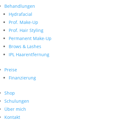
Neueste Kommentare
nach:
Behandlungen
Archiv
Hydrafacial
Kategorien
Prof. Make-Up
Prof. Hair Styling
Keine Kategorien
Meta
Permanent Make-Up
Brows & Lashes
Anmelden
Feed der Einträge
IPL Haarentfernung
Kommentar-Feed
WordPress.org
Preise
Search
Finanzierung
Suche
Archive
nach:
Shop
Kontakt
Schulungen
Impressum
Über mich
Datenschutz
Kontakt
© Hanadi Beauty