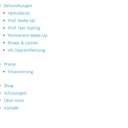
Neueste Kommentare
nach:
Behandlungen
Archiv
Hydrafacial
Kategorien
Prof. Make-Up
Prof. Hair Styling
Keine Kategorien
Meta
Permanent Make-Up
Brows & Lashes
Anmelden
Feed der Einträge
IPL Haarentfernung
Kommentar-Feed
WordPress.org
Preise
Search
Finanzierung
Suche
Archive
nach:
Shop
Kontakt
Schulungen
Impressum
Über mich
Datenschutz
Kontakt
© Hanadi Beauty