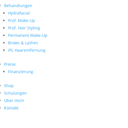
Neueste Kommentare
nach:
Behandlungen
Archiv
Hydrafacial
Kategorien
Prof. Make-Up
Prof. Hair Styling
Keine Kategorien
Meta
Permanent Make-Up
Brows & Lashes
Anmelden
Feed der Einträge
IPL Haarentfernung
Kommentar-Feed
WordPress.org
Preise
Search
Finanzierung
Suche
Archive
nach:
Shop
Kontakt
Schulungen
Impressum
Über mich
Datenschutz
Kontakt
© Hanadi Beauty