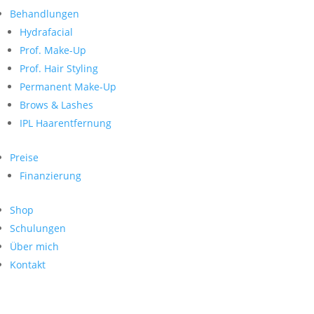
Neueste Kommentare
nach:
Behandlungen
Archiv
Hydrafacial
Kategorien
Prof. Make-Up
Prof. Hair Styling
Keine Kategorien
Meta
Permanent Make-Up
Brows & Lashes
Anmelden
Feed der Einträge
IPL Haarentfernung
Kommentar-Feed
WordPress.org
Preise
Search
Finanzierung
Suche
Archive
nach:
Shop
Kontakt
Schulungen
Impressum
Über mich
Datenschutz
Kontakt
© Hanadi Beauty