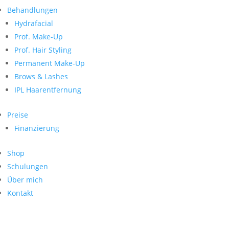
Neueste Kommentare
nach:
Behandlungen
Archiv
Hydrafacial
Kategorien
Prof. Make-Up
Prof. Hair Styling
Keine Kategorien
Meta
Permanent Make-Up
Brows & Lashes
Anmelden
Feed der Einträge
IPL Haarentfernung
Kommentar-Feed
WordPress.org
Preise
Search
Finanzierung
Suche
Archive
nach:
Shop
Kontakt
Schulungen
Impressum
Über mich
Datenschutz
Kontakt
© Hanadi Beauty