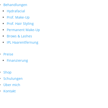
Neueste Kommentare
nach:
Behandlungen
Archiv
Hydrafacial
Kategorien
Prof. Make-Up
Prof. Hair Styling
Keine Kategorien
Meta
Permanent Make-Up
Brows & Lashes
Anmelden
Feed der Einträge
IPL Haarentfernung
Kommentar-Feed
WordPress.org
Preise
Search
Finanzierung
Suche
Archive
nach:
Shop
Kontakt
Schulungen
Impressum
Über mich
Datenschutz
Kontakt
© Hanadi Beauty