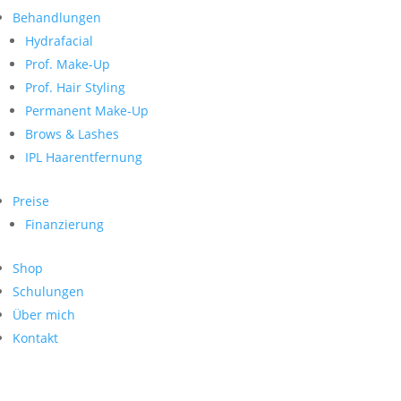
Neueste Kommentare
nach:
Behandlungen
Archiv
Hydrafacial
Kategorien
Prof. Make-Up
Prof. Hair Styling
Keine Kategorien
Meta
Permanent Make-Up
Brows & Lashes
Anmelden
Feed der Einträge
IPL Haarentfernung
Kommentar-Feed
WordPress.org
Preise
Search
Finanzierung
Suche
Archive
nach:
Shop
Kontakt
Schulungen
Impressum
Über mich
Datenschutz
Kontakt
© Hanadi Beauty