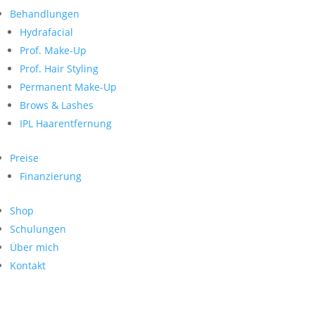
Neueste Kommentare
nach:
Behandlungen
Archiv
Hydrafacial
Kategorien
Prof. Make-Up
Prof. Hair Styling
Keine Kategorien
Meta
Permanent Make-Up
Brows & Lashes
Anmelden
Feed der Einträge
IPL Haarentfernung
Kommentar-Feed
WordPress.org
Preise
Search
Finanzierung
Suche
Archive
nach:
Shop
Kontakt
Schulungen
Impressum
Über mich
Datenschutz
Kontakt
© Hanadi Beauty