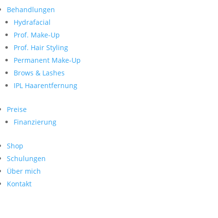
Neueste Kommentare
nach:
Behandlungen
Archiv
Hydrafacial
Kategorien
Prof. Make-Up
Prof. Hair Styling
Keine Kategorien
Meta
Permanent Make-Up
Brows & Lashes
Anmelden
Feed der Einträge
IPL Haarentfernung
Kommentar-Feed
WordPress.org
Preise
Search
Finanzierung
Suche
Archive
nach:
Shop
Kontakt
Schulungen
Impressum
Über mich
Datenschutz
Kontakt
© Hanadi Beauty