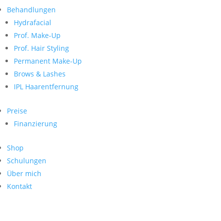
Neueste Kommentare
nach:
Behandlungen
Archiv
Hydrafacial
Kategorien
Prof. Make-Up
Prof. Hair Styling
Keine Kategorien
Meta
Permanent Make-Up
Brows & Lashes
Anmelden
Feed der Einträge
IPL Haarentfernung
Kommentar-Feed
WordPress.org
Preise
Search
Finanzierung
Suche
Archive
nach:
Shop
Kontakt
Schulungen
Impressum
Über mich
Datenschutz
Kontakt
© Hanadi Beauty