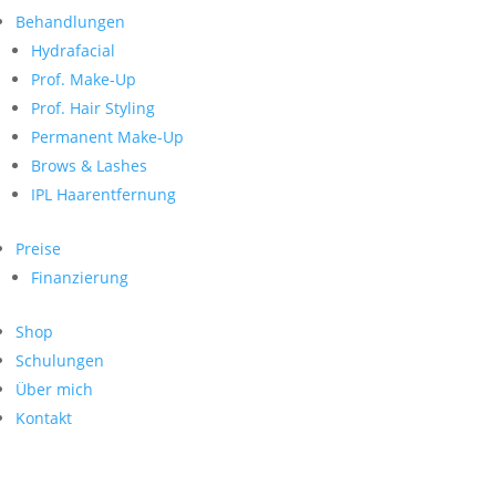
Neueste Kommentare
nach:
Behandlungen
Archiv
Hydrafacial
Kategorien
Prof. Make-Up
Prof. Hair Styling
Keine Kategorien
Meta
Permanent Make-Up
Brows & Lashes
Anmelden
Feed der Einträge
IPL Haarentfernung
Kommentar-Feed
WordPress.org
Preise
Search
Finanzierung
Suche
Archive
nach:
Shop
Kontakt
Schulungen
Impressum
Über mich
Datenschutz
Kontakt
© Hanadi Beauty