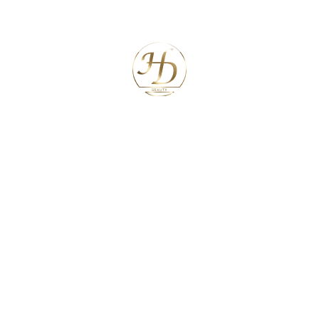
Neueste Kommentare
Archiv
Kategorien
Keine Kategorien
Meta
Anmelden
Feed der Einträge
Kommentar-Feed
WordPress.org
Search